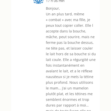
17 h 06 min
Bonjour,
Un an plus tard, même
« combat » avec ma fille, je
peux tout copier coller. Elle l
accepte dans la bouche,
mâche, peut sourire, mais ne
ferme pas la bouche dessus,
ne tète pas, et laisser couler
le lait hors de sa bouche si du
lait coule. Elle a régurgité une
fois instantanément en
avalant le lait, et a le réflexe
nauséeux si je mets la tétine
plus profond. Nous utilisons
le mam… j’ai un mamelon
plutôt plat, et les tétines me
semblent énormes et trop
dures par rapport à moi…
mais de toute façon elle ne