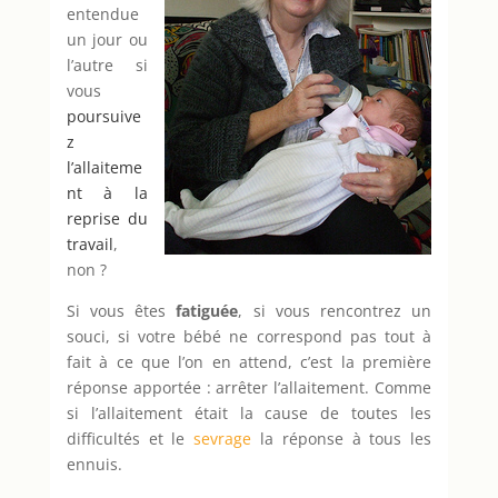
entendue
un jour ou
l’autre si
vous
poursuive
z
l’allaiteme
nt à la
reprise du
travail
,
non ?
Si vous êtes
fatiguée
, si vous rencontrez un
souci, si votre bébé ne correspond pas tout à
fait à ce que l’on en attend, c’est la première
réponse apportée : arrêter l’allaitement. Comme
si l’allaitement était la cause de toutes les
difficultés et le
sevrage
la réponse à tous les
ennuis.