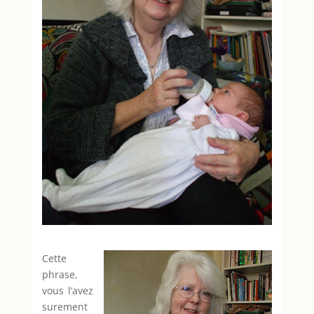
Cette
phrase,
vous l’avez
surement