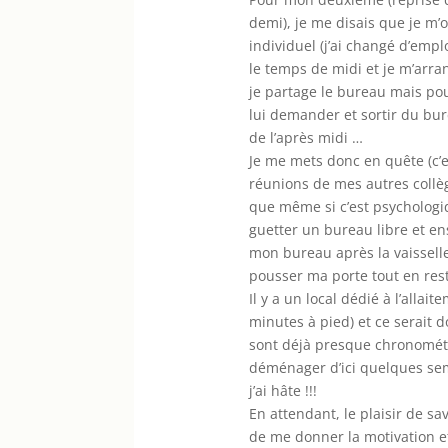
demi), je me disais que je m’o
individuel (j’ai changé d’emp
le temps de midi et je m’arr
je partage le bureau mais pou
lui demander et sortir du b
de l’après midi …
Je me mets donc en quête (c’e
réunions de mes autres collègu
que même si c’est psychologiq
guetter un bureau libre et en
mon bureau après la vaisselle
pousser ma porte tout en rest
Il y a un local dédié à l’alla
minutes à pied) et ce serait
sont déjà presque chronométré
déménager d’ici quelques sem
j’ai hâte !!!
En attendant, le plaisir de sa
de me donner la motivation et