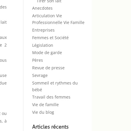
Tirer son lait
 des
Anecdotes
Articulation Vie
lait
Professionnelle Vie Famille
Entreprises
 aux
Femmes et Société
te 2
Législation
Mode de garde
vous
Pères
Revue de presse
Sevrage
ause
Sommeil et rythmes du
ndue
bébé
Travail des femmes
Vie de famille
Vie du blog
2 ou
s, à
Articles récents