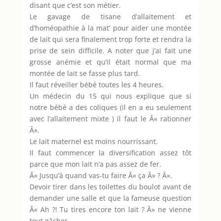
disant que c’est son métier.
Le gavage de tisane d’allaitement et
d’homéopathie à la mat’ pour aider une montée
de lait qui sera finalement trop forte et rendra la
prise de sein difficile. A noter que j’ai fait une
grosse anémie et qu’il était normal que ma
montée de lait se fasse plus tard.
Il faut réveiller bébé toutes les 4 heures.
Un médecin du 15 qui nous explique que si
notre bébé a des coliques (il en a eu seulement
avec l’allaitement mixte ) il faut le Â« rationner
Â».
Le lait maternel est moins nourrissant.
Il faut commencer la diversification assez tôt
parce que mon lait n’a pas assez de fer.
Â« Jusqu’à quand vas-tu faire Â« ça Â» ? Â».
Devoir tirer dans les toilettes du boulot avant de
demander une salle et que la fameuse question
Â« Ah ?! Tu tires encore ton lait ? Â» ne vienne
tout gâcher.