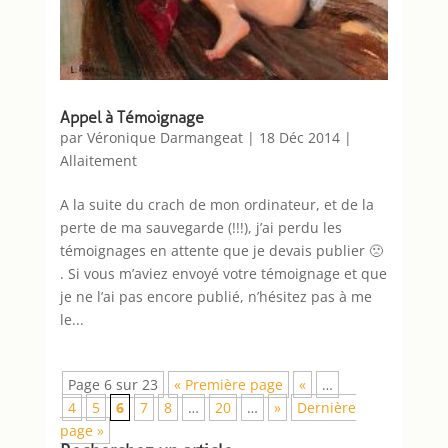
Appel à Témoignage
par
Véronique Darmangeat
|
18 Déc 2014
|
Allaitement
A la suite du crach de mon ordinateur, et de la
perte de ma sauvegarde (!!!), j’ai perdu les
témoignages en attente que je devais publier 🙁
. Si vous m’aviez envoyé votre témoignage et que
je ne l’ai pas encore publié, n’hésitez pas à me
le...
Page 6 sur 23
« Première page
«
…
4
5
6
7
8
…
20
…
»
Dernière
page »