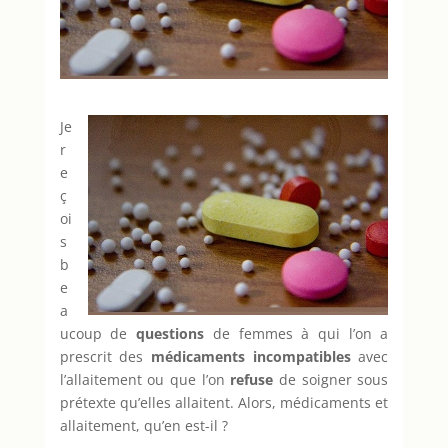
Je
r
e
ç
oi
s
b
e
a
ucoup de
questions
de femmes à qui l’on a
prescrit des
médicaments incompatibles
avec
l’allaitement ou que l’on
refuse
de soigner sous
prétexte qu’elles allaitent. Alors, médicaments et
allaitement, qu’en est-il ?