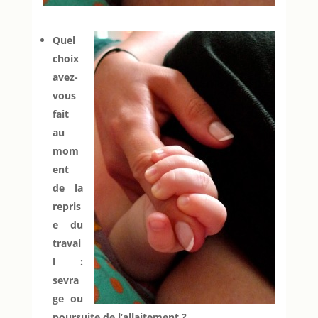
Quel
choix
avez-
vous
fait
au
mom
ent
de la
repris
e du
travai
l :
sevra
ge ou
poursuite de l’allaitement ?