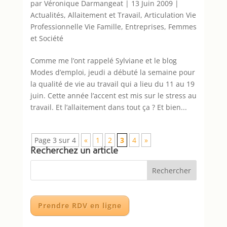
par
Véronique Darmangeat
|
13 Juin 2009
|
Actualités
,
Allaitement et Travail
,
Articulation Vie
Professionnelle Vie Famille
,
Entreprises
,
Femmes
et Société
Comme me l’ont rappelé Sylviane et le blog
Modes d’emploi, jeudi a débuté la semaine pour
la qualité de vie au travail qui a lieu du 11 au 19
juin. Cette année l’accent est mis sur le stress au
travail. Et l’allaitement dans tout ça ? Et bien...
Page 3 sur 4
«
1
2
3
4
»
Recherchez un article
Prendre RDV en ligne